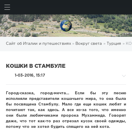
ИСКАТЬ
ВОЙТИ
Сайт об Италии и путешествиях
»
Вокруг света
»
Турция
» КО
КОШКИ В СТАМБУЛЕ
1-03-2016, 15:17
Город-сказка, город-мечта… Если бы эту песню
исполняли представители кошачьего мира, то она была
бы посвящена Стамбулу. Мало где еще кошек любят и
Вокруг
почитают так, как здесь. А все из-за того, что именно
света
они были любимчиками пророка Мухаммеда. Говорят
/
даже, что тот как-то раз отрезал кусок своей одежды,
Турция
потому что не хотел будить спящего на ней кота.