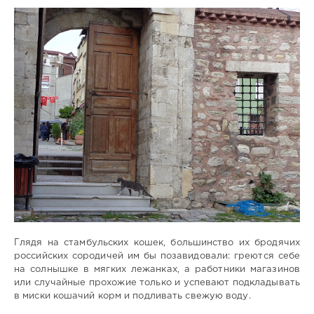
shrikanto
1
310
0
кошки
и КО
Стамбул
Глядя на стамбульских кошек, большинство их бродячих
российских сородичей им бы позавидовали: греются себе
на солнышке в мягких лежанках, а работники магазинов
или случайные прохожие только и успевают подкладывать
в миски кошачий корм и подливать свежую воду.