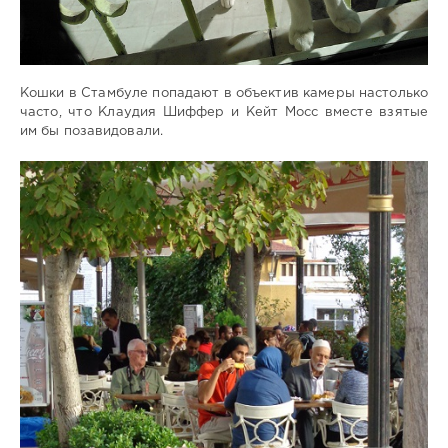
Кошки в Стамбуле попадают в объектив камеры настолько
часто, что Клаудия Шиффер и Кейт Мосс вместе взятые
им бы позавидовали.