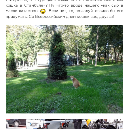
Интересно, а в турецком языке нет выражения «жить как
кошка в Стамбуле»? Ну что-то вроде нашего «как сыр в
масле катается»
Если нет, то, пожалуй, стоило бы его
придумать. Со Всероссийским днем кошек вас, друзья!