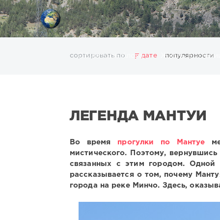
сортировать по
Об авторе блога
дате
Жизнь в Итали
популярности
Барселона
Каппадокия
Прага
Пьемонт
Ри
из Италии во Францию
иммиграция в Италию
необычные места
патриотка
самостоятельные
ЛЕГЕНДА МАНТУИ
Во время
прогулки по Мантуе
ме
мистического. Поэтому, вернувшись 
связанных с этим городом. Одной 
рассказывается о том, почему Манту
города на реке Минчо. Здесь, оказы