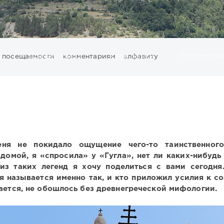
и
посещаемости
Вокруг света
комментариям
Куда пойти
алфавиту
Поболтаем
м
Стамбул
гид по Турину
для детей
еда еда
жизнь за
интересные музеи
итальянские праздники
кошки и КО
л
 путешествия
события
церкви
шоппинг
ня не покидало ощущение чего-то таинственного
домой, я «спросила» у «Гугла», нет ли каких-нибудь 
из таких легенд я хочу поделиться с вами сегодня
я называется именно так, и кто приложил усилия к с
вается, не обошлось без древнегреческой мифологии.