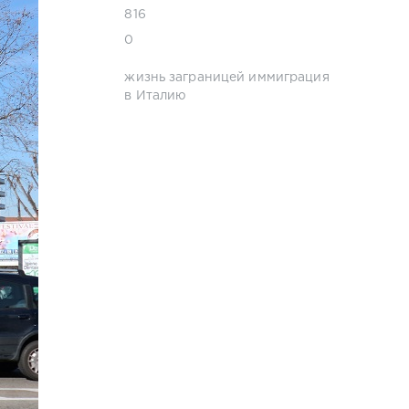
816
0
жизнь заграницей
иммиграция
в Италию