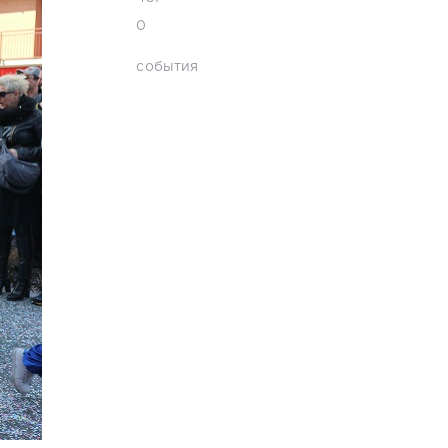
0
события