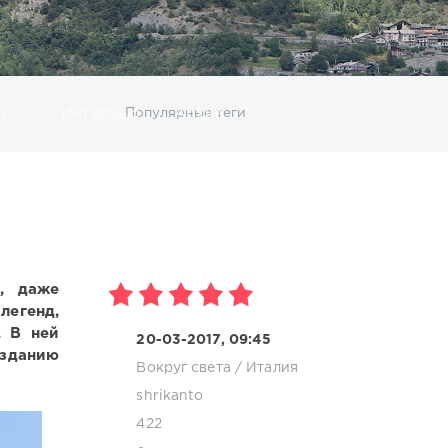
ИСКАТЬ
?
Интервью
Популярные теги
Архив
границей
за один день
замуж за иностранца
ичности
морская тема
неизведанная Италия
, даже
легенд,
. В ней
20-03-2017, 09:45
озданию
Вокруг света
/
Италия
shrikanto
422