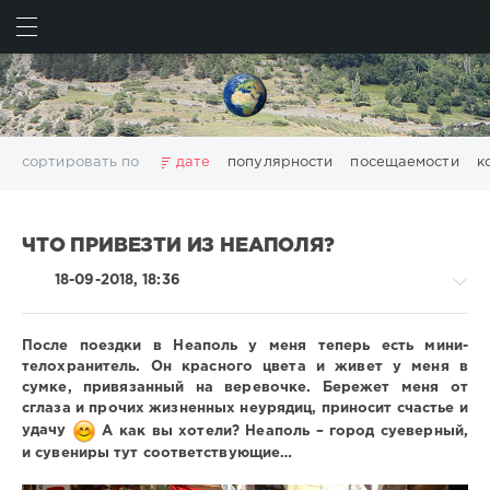
ИСКАТЬ
ВОЙТИ
сортировать по
дате
популярности
посещаемости
к
Барселона
Каппадокия
Прага
Пьемонт
Рим
Стамбул
гид по Турину
для детей
еда еда
ЧТО ПРИВЕЗТИ ИЗ НЕАПОЛЯ?
жизнь заграницей
за один день
18-09-2018, 18:36
замуж за иностранца
из Италии во Францию
иммиграция в Италию
интересные музеи
После поездки в Неаполь у меня теперь есть мини-
итальянские праздники
кошки и КО
личности
телохранитель. Он красного цвета и живет у меня в
морская тема
неизведанная Италия
сумке, привязанный на веревочке. Бережет меня от
Вокруг
сглаза и прочих жизненных неурядиц, приносит счастье и
необычные места
патриотка
света
удачу
А как вы хотели? Неаполь – город суеверный,
самостоятельные путешествия
события
церкви
/
и сувениры тут соответствующие…
Италия
шоппинг