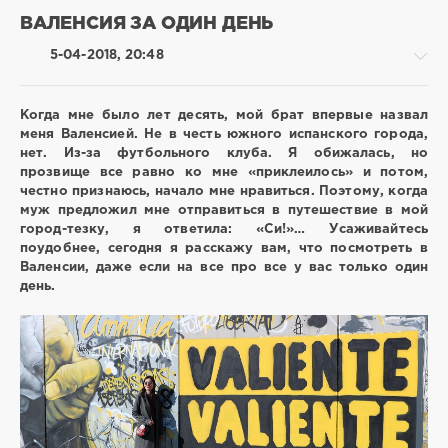
ВАЛЕНСИЯ ЗА ОДИН ДЕНЬ
5-04-2018, 20:48
Когда мне было лет десять, мой брат впервые назвал
меня Валенсией. Не в честь южного испанского города,
нет. Из-за футбольного клуба. Я обижалась, но
Вокруг
прозвище все равно ко мне «приклеилось» и потом,
света
честно признаюсь, начало мне нравиться. Поэтому, когда
/
муж предложил мне отправиться в путешествие в мой
Испания
город-тезку, я ответила: «Си!»… Усаживайтесь
поудобнее, сегодня я расскажу вам, что посмотреть в
shrikanto
Валенсии, даже если на все про все у вас только один
2
день.
383
4
за
один
день
самостоятельные
путешествия