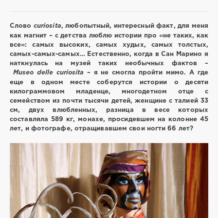
Слово
curiosita
, любопытный, интересный факт, для меня
как магнит – с детства люблю истории про «не таких, как
все»: самых высоких, самых худых, самых толстых,
Вокруг
самых-самых-самых… Естественно, когда в Сан Марино я
света
наткнулась на музей таких необычных фактов –
/
Museo
delle
curiosita
– я не смогла пройти мимо. А где
Сан
еще в одном месте соберутся истории о десяти
Марино
килограммовом младенце, многодетном отце с
shrikanto
семейством из почти тысячи детей, женщине с талией 33
см, двух влюбленных, разница в весе которых
552
составляла 589 кг, монахе, просидевшем на колонне 45
5
лет, и фотографе, отращивавшем свои ногти 66 лет?
необычные
места
интересные
музеи