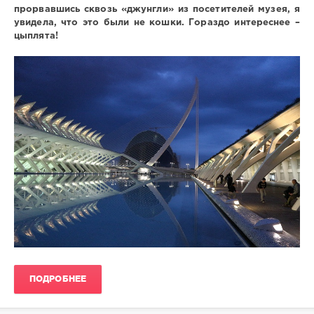
прорвавшись сквозь «джунгли» из посетителей музея, я
shrikanto
увидела, что это были не кошки. Гораздо интереснее –
1
цыплята!
571
2
за
один
день
интересные
музеи
ПОДРОБНЕЕ