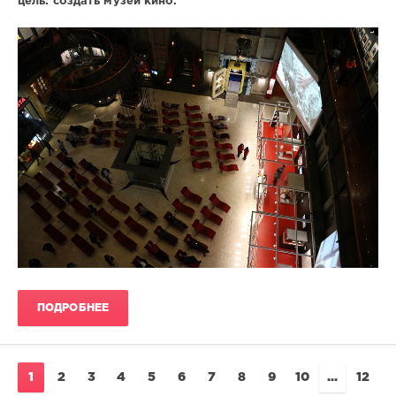
цель: создать музей кино.
/
Италия
shrikanto
518
4
ПОДРОБНЕЕ
1
2
3
4
5
6
7
8
9
10
...
12