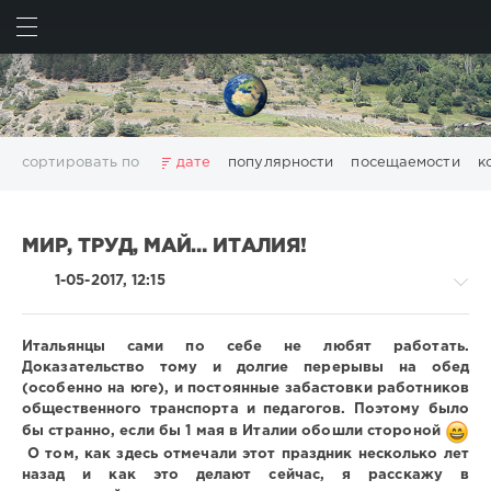
ИСКАТЬ
ВОЙТИ
сортировать по
дате
популярности
посещаемости
к
Барселона
Каппадокия
Прага
Пьемонт
Рим
Стамбул
гид по Турину
для детей
еда еда
МИР, ТРУД, МАЙ… ИТАЛИЯ!
жизнь заграницей
за один день
1-05-2017, 12:15
замуж за иностранца
из Италии во Францию
иммиграция в Италию
интересные музеи
Итальянцы сами по себе не любят работать.
итальянские праздники
кошки и КО
личности
Доказательство тому и долгие перерывы на обед
морская тема
неизведанная Италия
(особенно на юге), и постоянные забастовки работников
Жизнь
общественного транспорта и педагогов. Поэтому было
необычные места
патриотка
в
бы странно, если бы 1 мая в Италии обошли стороной
самостоятельные путешествия
события
церкви
Италии
О том, как здесь отмечали этот праздник несколько лет
/
шоппинг
назад и как это делают сейчас, я расскажу в
Праздники