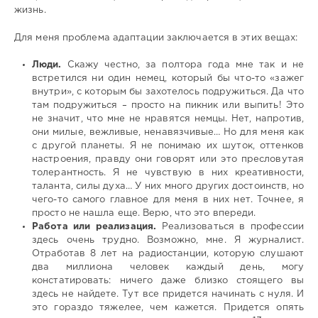
жизнь.
Для меня проблема адаптации заключается в этих вещах:
Люди.
Скажу честно, за полтора года мне так и не
встретился ни один немец, который бы что-то «зажег
внутри», с которым бы захотелось подружиться. Да что
там подружиться – просто на пикник или выпить! Это
не значит, что мне не нравятся немцы. Нет, напротив,
они милые, вежливые, ненавязчивые… Но для меня как
с другой планеты. Я не понимаю их шуток, оттенков
настроения, правду они говорят или это пресловутая
толерантность. Я не чувствую в них креативности,
таланта, силы духа… У них много других достоинств, но
чего-то самого главное для меня в них нет. Точнее, я
просто не нашла еще. Верю, что это впереди.
Работа или реализация.
Реализоваться в профессии
здесь очень трудно. Возможно, мне. Я журналист.
Отработав 8 лет на радиостанции, которую слушают
два миллиона человек каждый день, могу
констатировать: ничего даже близко стоящего вы
здесь не найдете. Тут все придется начинать с нуля. И
это гораздо тяжелее, чем кажется. Придется опять