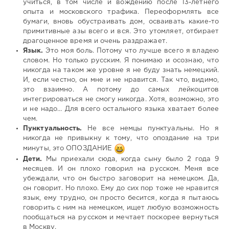
учиться, в том числе и вождению после 13-летнего
опыта и московского трафика. Переоформлять все
бумаги, вновь обустраивать дом, осваивать какие-то
примитивные азы всего и вся. Это утомляет, отбирает
драгоценное время и очень раздражает.
Язык.
Это моя боль. Потому что лучше всего я владею
словом. Но только русским. Я понимаю и осознаю, что
никогда на таком же уровне я не буду знать немецкий.
И, если честно, он мне и не нравится. Так что, видимо,
это взаимно. А потому до самых лейкоцитов
интегрироваться не смогу никогда. Хотя, возможно, это
и не надо… Для всего остального языка хватает более
чем.
Пунктуальность.
Не все немцы пунктуальны. Но я
никогда не привыкну к тому, что опоздание на три
минуты, это ОПОЗДАНИЕ
Дети.
Мы приехали сюда, когда сыну было 2 года 9
месяцев. И он плохо говорил на русском. Меня все
убеждали, что он быстро заговорит на немецком. Да,
он говорит. Но плохо. Ему до сих пор тоже не нравится
язык, ему трудно, он просто бесится, когда я пытаюсь
говорить с ним на немецком, ищет любую возможность
пообщаться на русском и мечтает поскорее вернуться
в Москву.