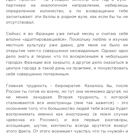
партнере на аналогичном направлении, набираешь
определенное количество, а по возвращении тебе
засчитывают эти баллы в родном вузе, как если бы ты не
отсутствовал.
Сейчас я во Франции уже пятый месяц и считаю себя
вполне «адаптировавшейся». Поскольку люблю и изучаю
местную культуру уже давно, для меня не было ее
открытие чем-то совершенно неожиданным. Однако одно
дело знать
в теории
, что по воскресеньям в небольших
городах Франции все закрыто, а другое дело оказаться в
центре города в такой день
на практике
, и почувствовать
себя совершенно потерянным.
Главная трудность - бюрократия. Казалось бы, после
России ты готов ко всему, но тут она немножко другая, но
не менее занудная. Вторая трудность, с которой
сталкиваются все иностранцы (мне так кажется) - это
осознание того, что большинство людей тебя всегда будет
воспринимать именно как иностранку (в моем случае
«девочка из России»), и все первые разговоры,
ассоциации, шутки, контексты всегда крутятся вокруг
этого факта. От этого возникает чувство, что ты «чужой» и