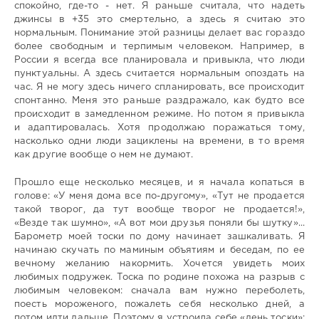
спокойно, где-то - нет. Я раньше считала, что надеть
джинсы в +35 это смертельно, а здесь я считаю это
нормальным. Понимание этой разницы делает вас гораздо
более свободным и терпимым человеком. Например, в
России я всегда все планировала и привыкла, что люди
пунктуальны. А здесь считается нормальным опоздать на
час. Я не могу здесь ничего спланировать, все происходит
спонтанно. Меня это раньше раздражало, как будто все
происходит в замедленном режиме. Но потом я привыкла
и адаптировалась. Хотя продолжаю поражаться тому,
насколько одни люди зациклены на времени, в то время
как другие вообще о нем не думают.
Прошло еще несколько месяцев, и я начала копаться в
голове: «У меня дома все по-другому», «Тут не продается
такой творог, да тут вообще творог не продается!»,
«Везде так шумно», «А вот мои друзья поняли бы шутку»...
Барометр моей тоски по дому начинает зашкаливать. Я
начинаю скучать по маминым объятиям и беседам, по ее
вечному желанию накормить. Хочется увидеть моих
любимых подружек. Тоска по родине похожа на разрыв с
любимым человеком: сначала вам нужно переболеть,
поесть мороженого, пожалеть себя несколько дней, а
потом идти дальше. Поэтому я устроила себе «день тоски»: