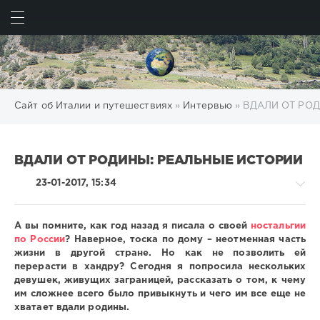
ИСКАТЬ
ВОЙТИ
Сайт об Италии и путешествиях
»
Интервью
» ВДАЛИ ОТ РО
ВДАЛИ ОТ РОДИНЫ: РЕАЛЬНЫЕ ИСТОРИИ
23-01-2017, 15:34
А вы помните, как год назад я писала о своей
ностальгии
по России
? Наверное, тоска по дому – неотменная часть
жизни в другой стране. Но как не позволить ей
Интервью
перерасти в хандру? Сегодня я попросила нескольких
девушек, живущих заграницей, рассказать о том, к чему
shrikanto
им сложнее всего было привыкнуть и чего им все еще не
570
хватает вдали родины.
0