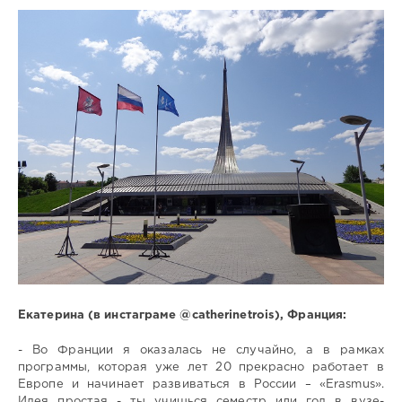
замуж за
иностранца
жизнь
заграницей
Екатерина (в инстаграме @catherinetrois), Франция:
- Во Франции я оказалась не случайно, а в рамках
программы, которая уже лет 20 прекрасно работает в
Европе и начинает развиваться в России – «Erasmus».
Идея простая - ты учишься семестр или год в вузе-