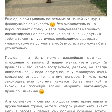
Еще одно принципиальное отличие от нашей культуры -
французская вежливость
Это очаровательно, но
порой сбивает с толку. У тебя складывается несколько
идеализированное впечатление об отношении других к
тебе, а также ты чувствуешь необходимость держать
«марку», тоже не уступать в любезности, и это может быть
утомительно.
Последняя и, быть может, важнейшая разница -
отношение к закону. В нашем менталитете закон (и
правила) - это что-то абстрактное, далекое, не всегда
обязательное, иногда абсурдное. А у французов очень
серьезное отношение к этому вопросу. И хоть сама
законодательная система кажется более логичной и
гибкой, ты попробуй только нарушить какое-нибудь
правило… Ай-ай-ай
А в остальном, я считаю, это достаточно приветливая и
дружелюбная страна, жители которой умеют
жить
, знают
меру в работе и отдыхе, они большие гурманы, эстеты,