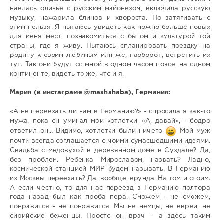
наелась оливье с русским майонезом, включила русскую
музыку, нажарила блинов и хвороста. Но затягивать с
этим нельзя. Я пытаюсь увидеть как можно больше новых
для меня мест, познакомиться с бытом и культурой той
страны, где я живу. Пытаюсь спланировать поездку на
родину к своим любимым или же, наоборот, встретить их
тут. Так они будут со мной в одном часом поясе, на одном
континенте, видеть то же, что и я.
Мария (в инстаграме @mashahaba), Германия:
«А не переехать ли нам в Германию?» - спросила я как-то
мужа, пока он уминал мои котлетки. «А, давай», - бодро
ответил он… Видимо, котлетки были ничего
Мой муж
почти всегда соглашается с моими сумасшедшими идеями.
Свадьба с медовухой в деревянном доме в Суздале? Да,
без проблем. Ребенка Мирославом, назвать? Ладно,
космической станцией МИР будем называть. В Германию
из Москвы переехать? Да, вообще, ерунда. На том и стоим.
А если честно, то для нас переезд в Германию полтора
года назад был как проба пера. Сможем - не сможем,
понравится - не понравится. Мы не немцы, не евреи, не
сирийские беженцы. Просто он врач – а здесь таким